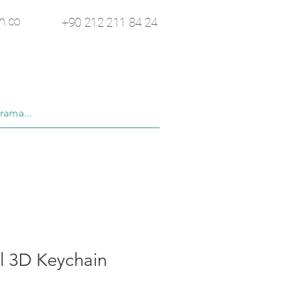
n.co
+90 212 211 84 24
l 3D Keychain