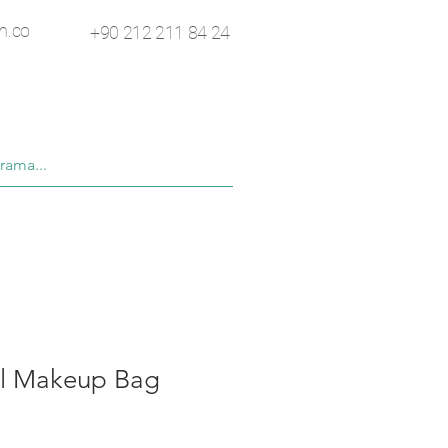
n.co
+90 212 211 84 24
l Makeup Bag