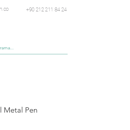
n.co
+90 212 211 84 24
l Metal Pen