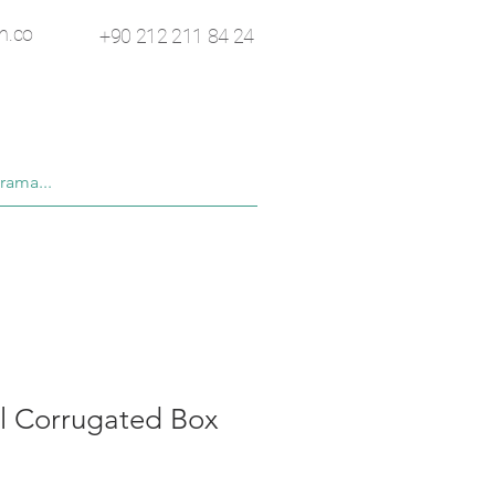
n.co
+90 212 211 84 24
l Corrugated Box