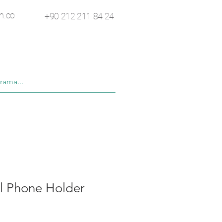
n.co
+90 212 211 84 24
l Phone Holder